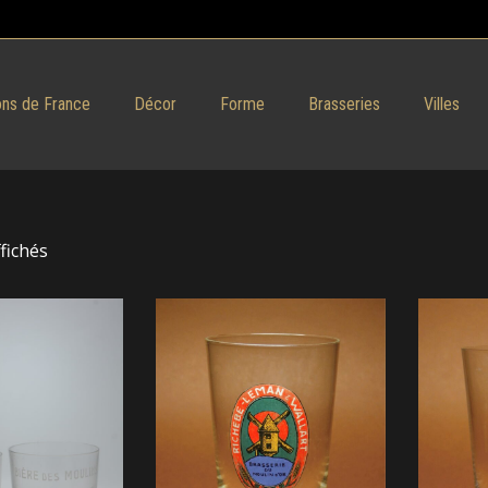
ns de France
Décor
Forme
Brasseries
Villes
ffichés