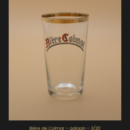
Bière de Colmar – galopin – 3/20