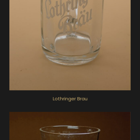
Lothringer Brau