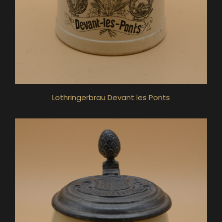
Lothringerbrau Devant les Ponts