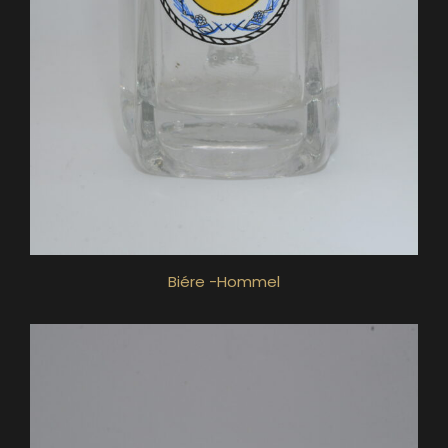
Biére -Hommel