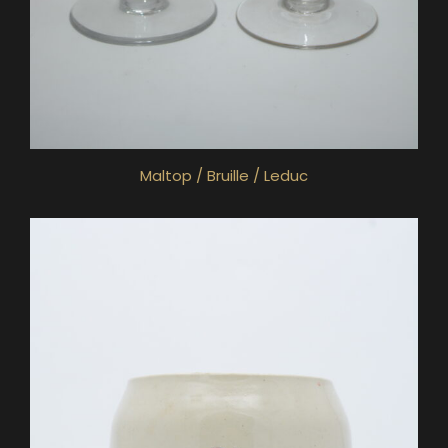
Maltop / Bruille / Leduc