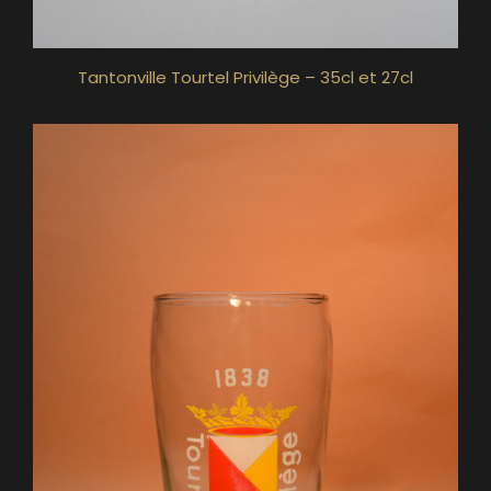
Tantonville Tourtel Privilège – 35cl et 27cl