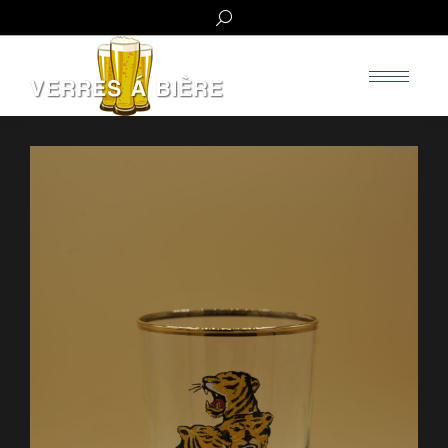
Search: