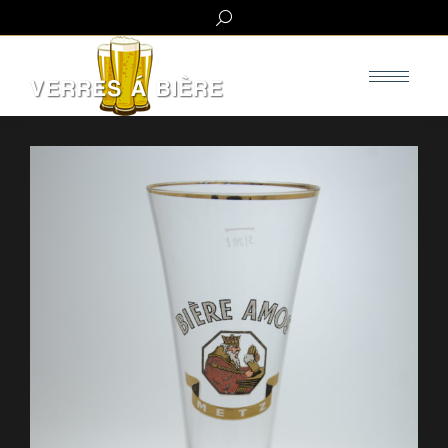
Search: