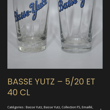
BASSE YUTZ – 5/20 ET
40 CL
Catégories :
Basse Yutz
,
Basse Yutz
,
Collection FS
,
Emaillé
,