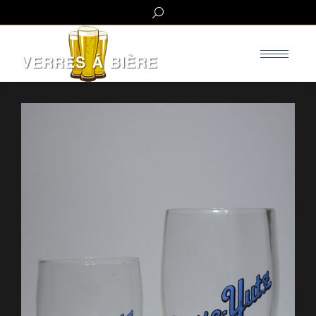
Search: