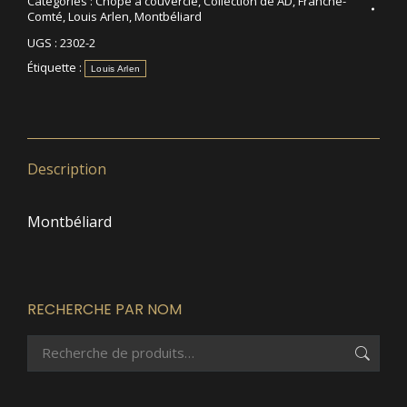
Catégories :
Chope à couvercle
,
Collection de AD
,
Franche-
Comté
,
Louis Arlen
,
Montbéliard
UGS :
2302-2
Étiquette :
Louis Arlen
Description
Montbéliard
RECHERCHE PAR NOM