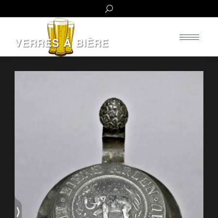
Search: