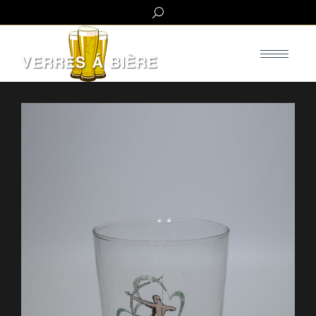
Search: