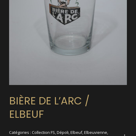
BIÈRE DE L’ARC /
ELBEUF
Catégories :
Collection FS
,
Dépoli
,
Elbeuf
,
Elbeuvienne
,