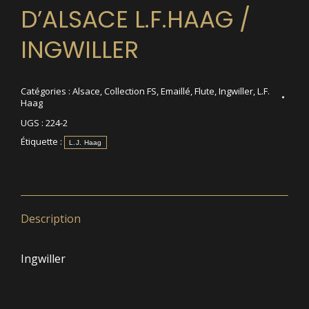
D’ALSACE L.F.HAAG /
INGWILLER
Catégories :
Alsace
,
Collection FS
,
Emaillé
,
Flute
,
Ingwiller
,
L.F.
Haag
UGS :
224-2
Étiquette :
L.J. Haag
Description
Ingwiller