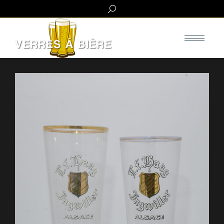
Search: