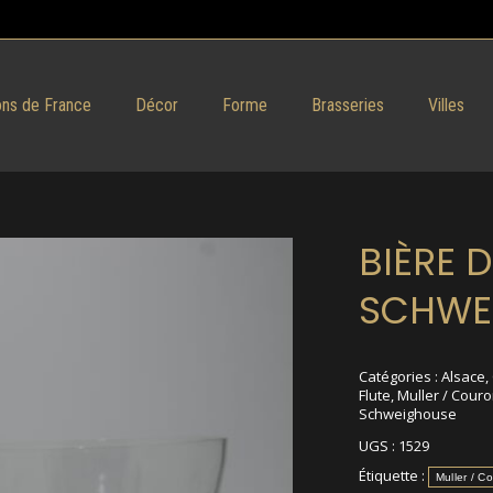
ns de France
Décor
Forme
Brasseries
Villes
BIÈRE D
SCHWE
Catégories :
Alsace
,
Flute
,
Muller / Cour
Schweighouse
UGS :
1529
Étiquette :
Muller / C