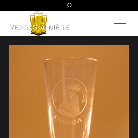
Search: