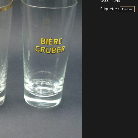
UGS :
1543
Étiquette :
Gruber