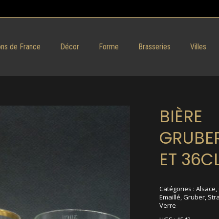
ns de France
Décor
Forme
Brasseries
Villes
BIÈRE
GRUBER
ET 36C
Catégories :
Alsace
,
Emaillé
,
Gruber
,
Str
Verre