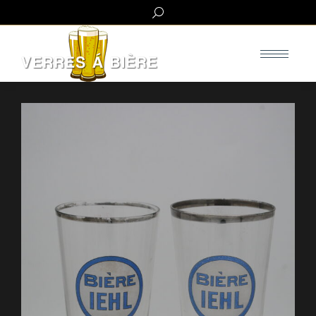
Search: