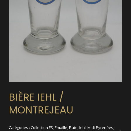
BIÈRE IEHL /
MONTREJEAU
Catégories :
Collection FS
,
Emaillé
,
Flute
,
Iehl
,
Midi-Pyrénées
,