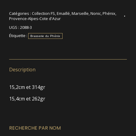
Catégories :
Collection FS
,
Emaillé
,
Marseille
,
Nonic
,
Phénix
,
Provence-Alpes-Cote d'Azur
UGS :
2088-3
Étiquette :
Brasserie du Phénix
Description
15,2cm et 314gr
15,4cm et 262gr
RECHERCHE PAR NOM