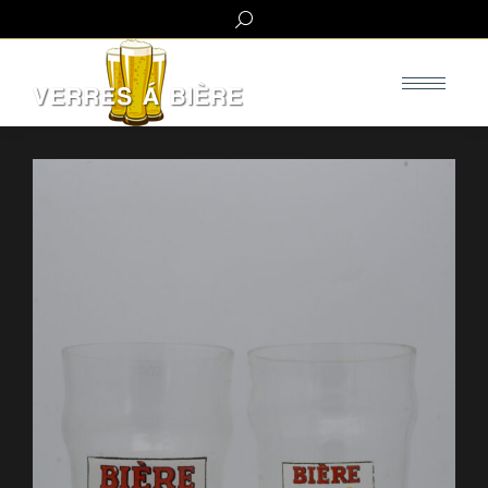
Search: