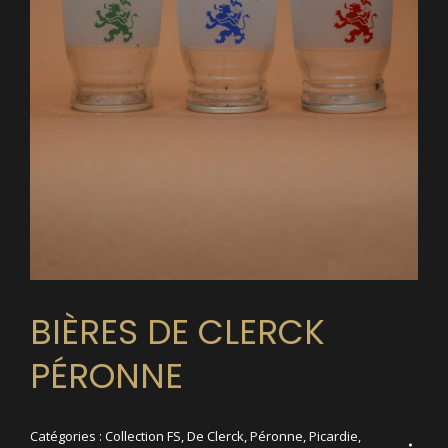
BIÈRES DE CLERCK
PÉRONNE
Catégories :
Collection FS
,
De Clerck
,
Péronne
,
Picardie
,