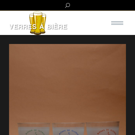
Search: