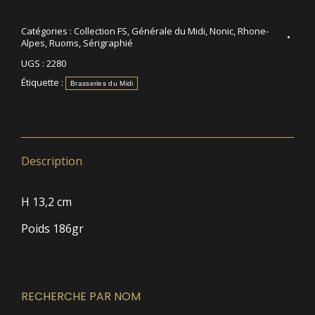
Catégories :
Collection FS
,
Générale du Midi
,
Nonic
,
Rhone-
Alpes
,
Ruoms
,
Sérigraphié
UGS :
2280
Étiquette :
Brasseries du Midi
Description
H 13,2 cm
Poids 186gr
RECHERCHE PAR NOM