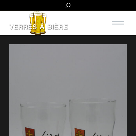
Search: