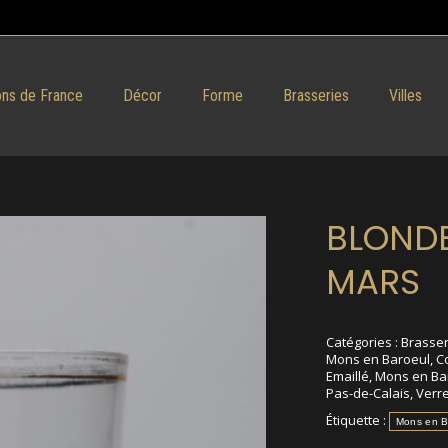
ns de France
Décor
Forme
Brasseries
Villes
BLONDE
MARS
Catégories :
Brasser
Mons en Baroeul
,
Co
Emaillé
,
Mons en Ba
Pas-de-Calais
,
Verr
Étiquette :
Mons en B