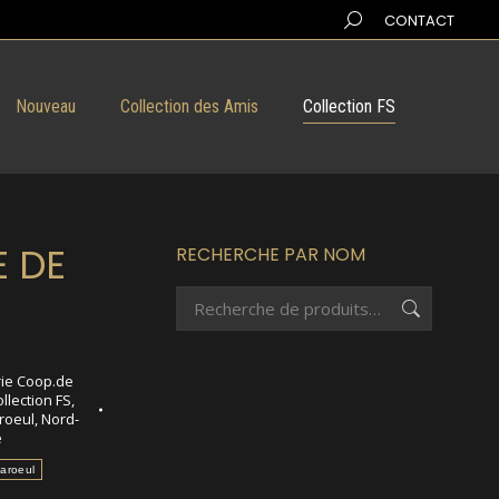
Search:
CONTACT
Nouveau
Collection des Amis
Collection FS
 DE
RECHERCHE PAR NOM
ie Coop.de
llection FS
,
roeul
,
Nord-
e
aroeul