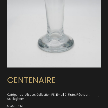
CENTENAIRE
Catégories :
Alsace
,
Collection FS
,
Emaillé
,
Flute
,
Pécheur
,
Schiltigheim
UGS :
1442