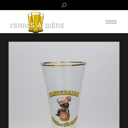
Search: