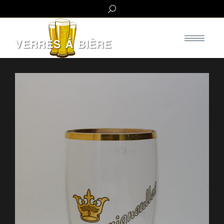
Search: