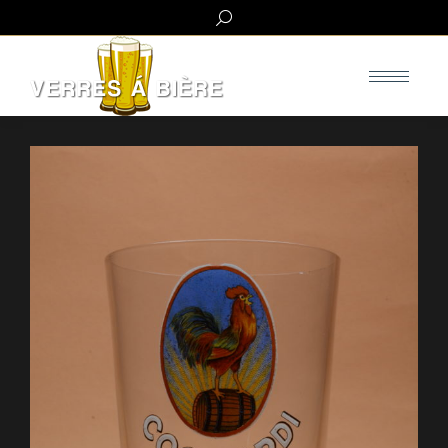
Search: