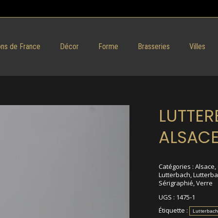
ns de France
Décor
Forme
Brasseries
Villes
LUTTE
ALSAC
Catégories :
Alsace
,
Lutterbach
,
Lutterb
Sérigraphié
,
Verre
UGS :
1475-1
Étiquette :
Lutterbac