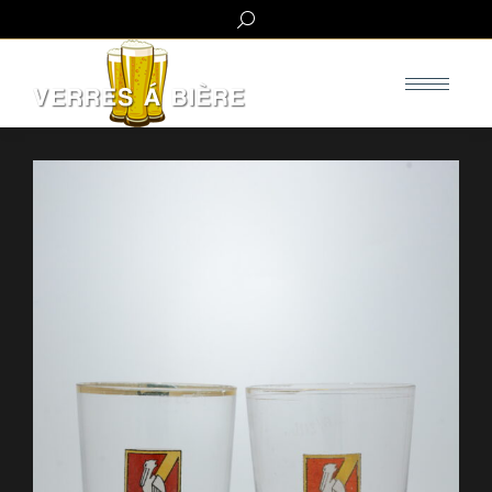
Search: