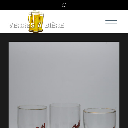
Search: