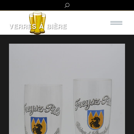
Search: