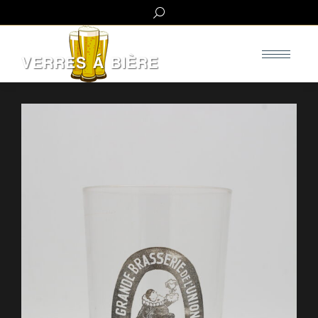
Search: