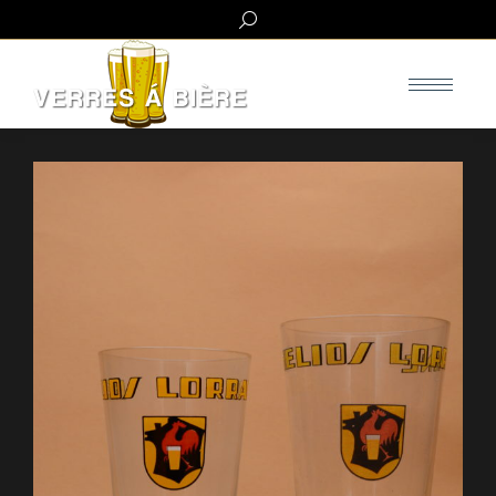
Search: