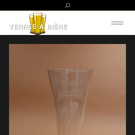
Search: