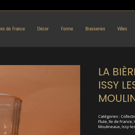
ns de France
Décor
Forme
Brasseries
Villes
LA BIÈR
ISSY LE
MOULI
Catégories :
Collecti
Flute
,
Ile de France
,
Moulineaux
,
Issy-l