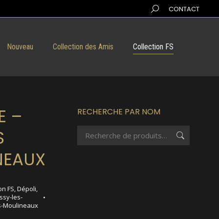
Search:
CONTACT
Nouveau
Collection des Amis
Collection FS
E –
RECHERCHE PAR NOM
S
NEAUX
on FS
,
Dépoli
,
Issy-les-
es-Moulineaux