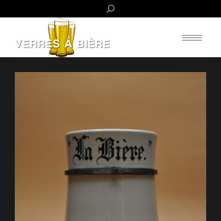
Search: