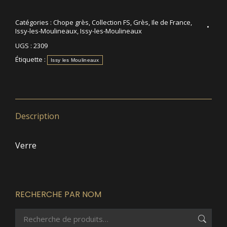
Catégories :
Chope grès
,
Collection FS
,
Grès
,
Ile de France
,
Issy-les-Moulineaux
,
Issy-les-Moulineaux
UGS :
2309
Étiquette :
Issy les Moulineaux
Description
Verre
RECHERCHE PAR NOM