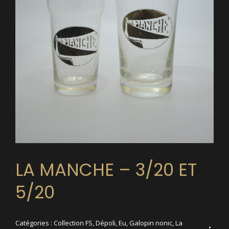
LA MANCHE – 3/20 ET
5/20
Catégories :
Collection FS
,
Dépoli
,
Eu
,
Galopin nonic
,
La