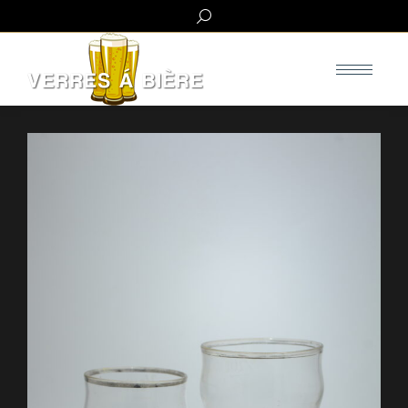
Search: