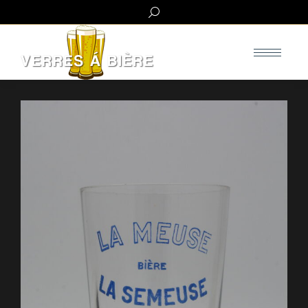
Search: