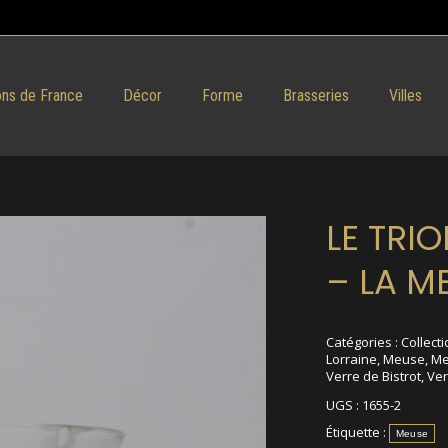
ns de France
Décor
Forme
Brasseries
Villes
LE TRI
– LA M
Catégories :
Collecti
Lorraine
,
Meuse
,
Me
Verre de Bistrot
,
Ver
UGS :
1655-2
Étiquette :
Meuse