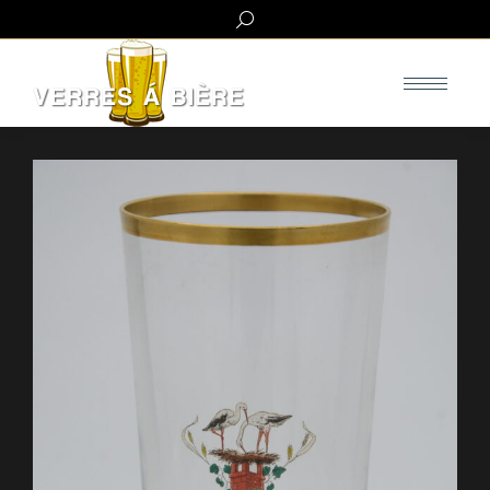
Search: