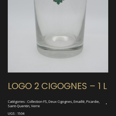
LOGO 2 CIGOGNES – 1 L
Catégories :
Collection FS
,
Deux Cigognes
,
Emaillé
,
Picardie
,
Saint-Quentin
,
Verre
UGS :
1504