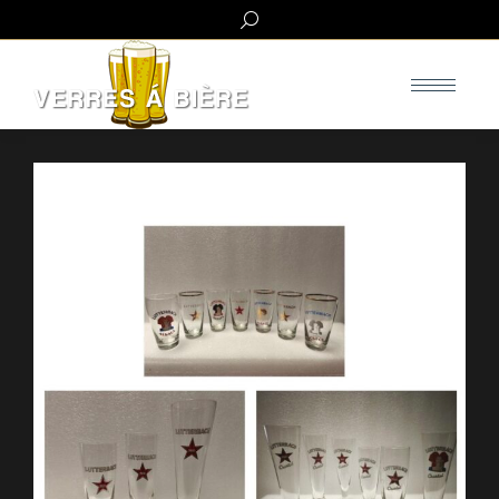
Search: