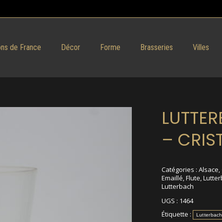
ns de France
Décor
Forme
Brasseries
Villes
LUTTE
– CRIS
Catégories :
Alsace
,
Emaillé
,
Flute
,
Lutte
Lutterbach
UGS :
1464
Étiquette :
Lutterbac