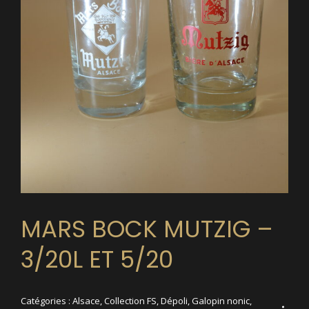
MARS BOCK MUTZIG –
3/20L ET 5/20
Catégories :
Alsace
,
Collection FS
,
Dépoli
,
Galopin nonic
,