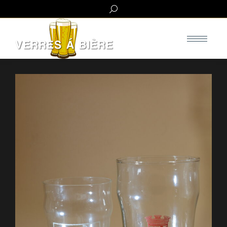
Search: