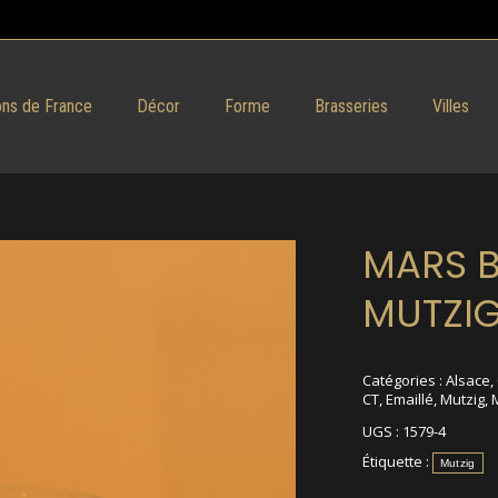
ns de France
Décor
Forme
Brasseries
Villes
MARS 
MUTZI
Catégories :
Alsace
,
CT
,
Emaillé
,
Mutzig
,
UGS :
1579-4
Étiquette :
Mutzig