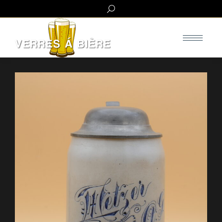
Search: