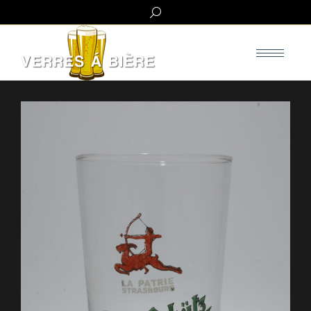
Search: