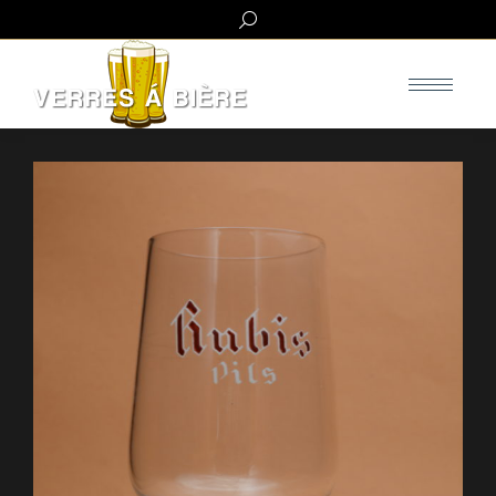
Search: