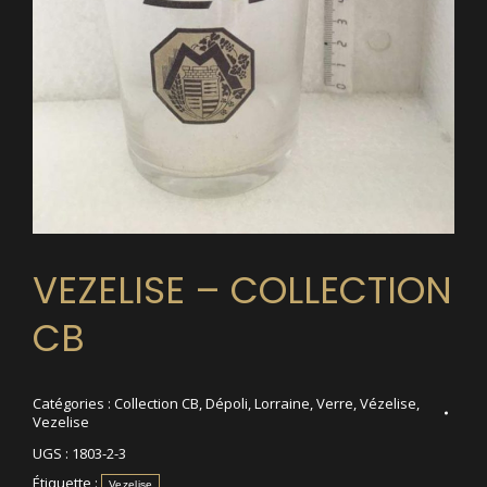
VEZELISE – COLLECTION
CB
Catégories :
Collection CB
,
Dépoli
,
Lorraine
,
Verre
,
Vézelise
,
Vezelise
UGS :
1803-2-3
Étiquette :
Vezelise