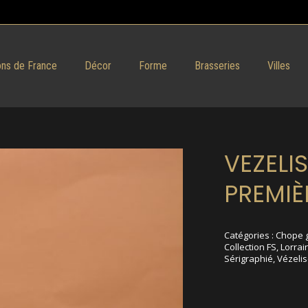
ns de France
Décor
Forme
Brasseries
Villes
VEZELI
PREMIÈ
Catégories :
Chope 
Collection FS
,
Lorrai
Sérigraphié
,
Vézeli