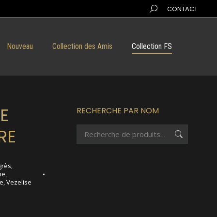
Search:
CONTACT
Nouveau
Collection des Amis
Collection FS
SE
RECHERCHE PAR NOM
RE
grès
,
ne
,
se
,
Vezelise