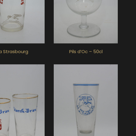
a Strasbourg
Pils d’Oc – 50cl