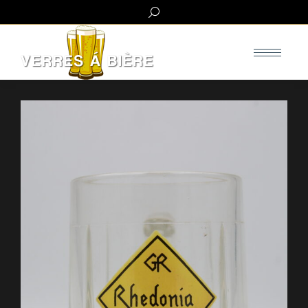
Search: