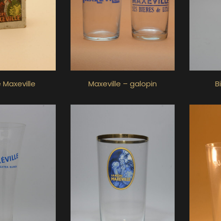
e Maxeville
Maxeville – galopin
B