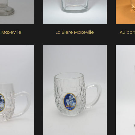
e Maxeville
La Biere Maxeville
Au bon