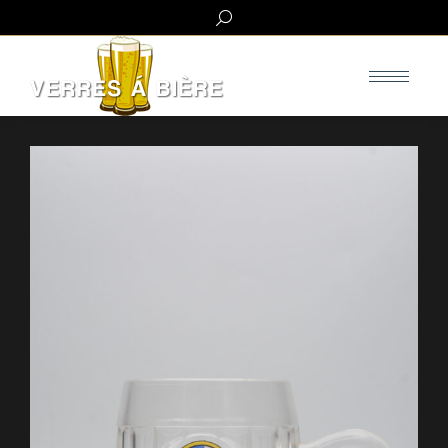
Search: