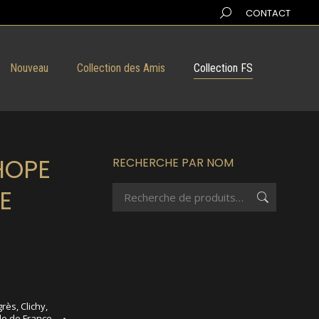
Search:
CONTACT
Nouveau
Collection des Amis
Collection FS
HOPE
RECHERCHE PAR NOM
E
grès
,
Clichy
,
Ile de France
,