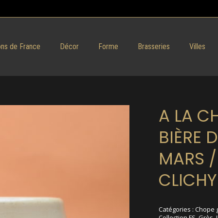
ns de France
Décor
Forme
Brasseries
Villes
A LA C
BIÈRE D
MARS /
CLICHY
Catégories :
Chope 
Collection FS
,
Grès
,