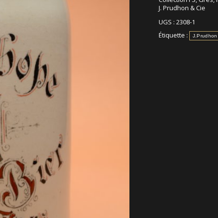
J. Prudhon & Cie
UGS :
2308-1
Étiquette :
J.Prudhon